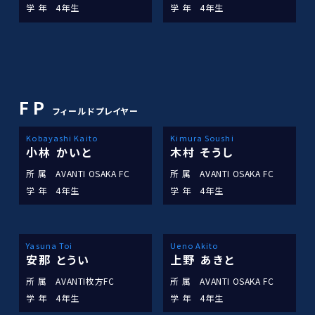
学 年
4年生
学 年
4年生
FP
フィールドプレイヤー
Kobayashi Kaito
Kimura Soushi
小林 かいと
木村 そうし
所 属
AVANTI OSAKA FC
所 属
AVANTI OSAKA FC
学 年
4年生
学 年
4年生
Yasuna Toi
Ueno Akito
安那 とうい
上野 あきと
所 属
AVANTI枚方FC
所 属
AVANTI OSAKA FC
学 年
4年生
学 年
4年生