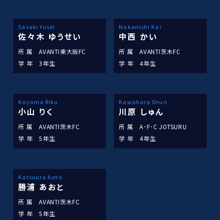
Sasaki Yusei
Nakanishi Kai
佐々木 ゆうせい
中西 かい
所 属
AVANTI東大阪FC
所 属
AVANTI茨木FC
学 年
3年生
学 年
4年生
Koyama Riku
Kawahara Shun
小山 りく
川原 しゅん
所 属
AVANTI茨木FC
所 属
A･F･C JOTSURU
学 年
5年生
学 年
4年生
Katsuura Aoto
勝浦 あおと
所 属
AVANTI茨木FC
学 年
5年生