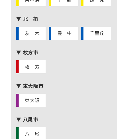
▼ 北 摂
茨 木
豊 中
千里丘
▼ 枚方市
枚 方
▼ 東大阪市
東大阪
▼ 八尾市
八 尾