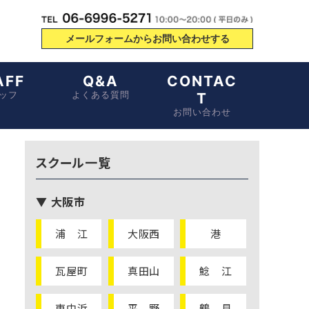
メールフォームからお問い合わせする
AFF
Q&A
CONTAC
ッフ
よくある質問
T
お問い合わせ
スクール一覧
▼ 大阪市
浦 江
大阪西
港
瓦屋町
真田山
鯰 江
東中浜
平 野
鶴 見